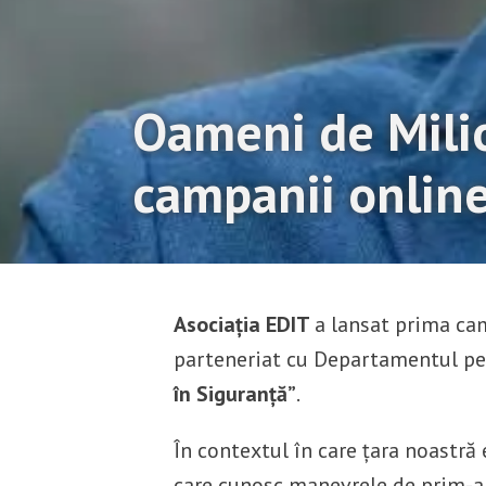
Oameni de Milio
campanii online
Asociația EDIT
a lansat prima ca
parteneriat cu Departamentul pent
în Siguranță”
.
În contextul în care țara noastr
care cunosc manevrele de prim-aj