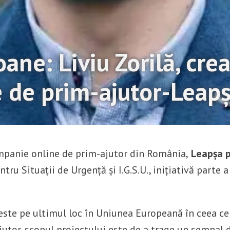
ane: Liviu Zorilă, cre
 de prim-ajutor-Leapș
mpanie online de prim-ajutor din România,
Leapșa p
ru Situații de Urgență și I.G.S.U., inițiativă parte 
ă este pe ultimul loc în Uniunea Europeană în ceea c
utor, scopul proiectului este de a trage un semnal