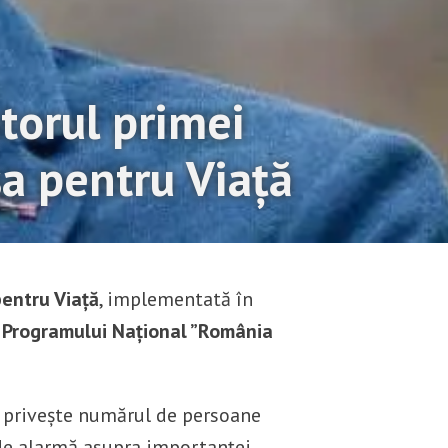
atorul primei
a pentru Viață
entru Viață
, implementată în
a
Programului Național ”România
e privește numărul de persoane
 de alarmă asupra importanței