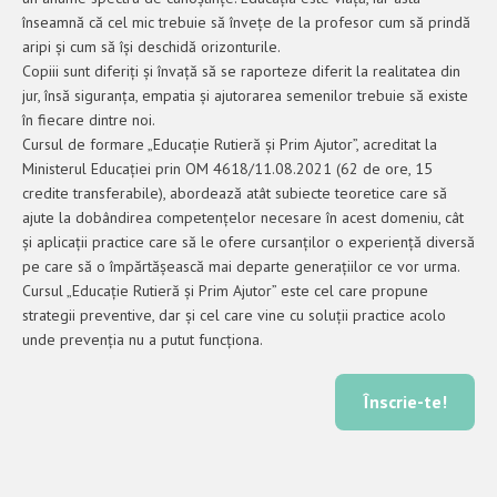
înseamnă că cel mic trebuie să învețe de la profesor cum să prindă
aripi și cum să își deschidă orizonturile.
Copiii sunt diferiți și învață să se raporteze diferit la realitatea din
jur, însă siguranța, empatia și ajutorarea semenilor trebuie să existe
în fiecare dintre noi.
Cursul de formare „Educație Rutieră și Prim Ajutor”, acreditat la
Ministerul Educației prin OM 4618/11.08.2021 (62 de ore, 15
credite transferabile), abordează atât subiecte teoretice care să
ajute la dobândirea competențelor necesare în acest domeniu, cât
și aplicații practice care să le ofere cursanților o experiență diversă
pe care să o împărtășească mai departe generațiilor ce vor urma.
Cursul „Educație Rutieră și Prim Ajutor” este cel care propune
strategii preventive, dar și cel care vine cu soluții practice acolo
unde prevenția nu a putut funcționa.
Înscrie-te!