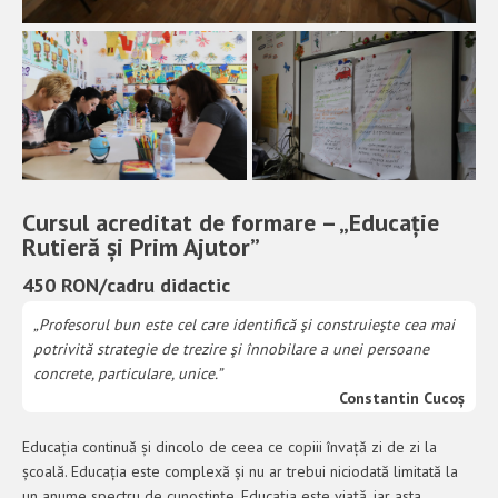
Cursul acreditat de formare – „Educație
Rutieră și Prim Ajutor”
450 RON/cadru didactic
„Profesorul bun este cel care identifică şi construieşte cea mai
potrivită strategie de trezire şi înnobilare a unei persoane
concrete, particulare, unice.”
Constantin Cucoș
Educația continuă și dincolo de ceea ce copiii învață zi de zi la
școală. Educația este complexă și nu ar trebui niciodată limitată la
un anume spectru de cunoștințe. Educația este viață, iar asta